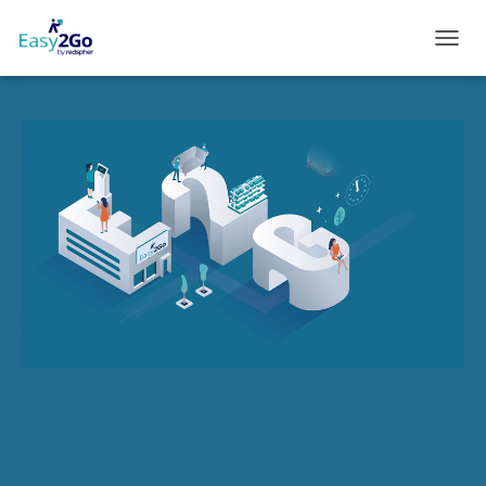
C
A
M
B
I
A
R
M
O
D
O
D
E
N
A
V
E
G
A
C
I