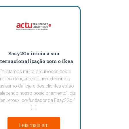
Easy2Go inicia a sua
ternacionalização com o Ikea
...]"Estamos muito orgulhosos deste
rimeiro lançamento no exterior e o
usiasmo da loja e dos clientes estão
talecendo nosso posicionamento", diz
vier Leroux, co-fundador da Easy2Go."
[...]
Leia mais em