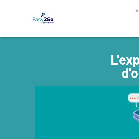
A
L'exp
d'o