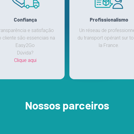
Confiança
Profissionalismo
ransparência e satisfação
Un réseau de professionn
 cliente são essenciais na
du transport opérant sur to
Easy2Go
la France.
Dúvida?
Clique aqui
Nossos parceiros