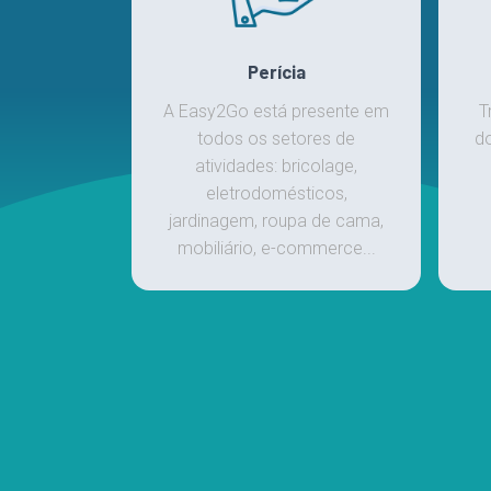
Perícia
A Easy2Go está presente em
T
todos os setores de
do
atividades: bricolage,
eletrodomésticos,
jardinagem, roupa de cama,
mobiliário, e-commerce...