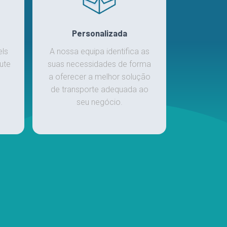
Personalizada
els
A nossa equipa identifica as
ute
suas necessidades de forma
a oferecer a melhor solução
de transporte adequada ao
seu negócio.