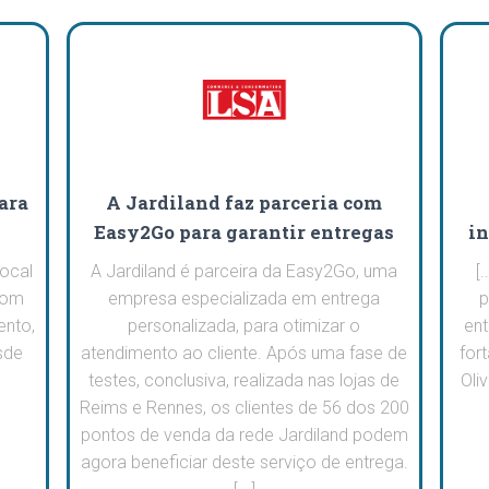
ara
A Jardiland faz parceria com
Easy2Go para garantir entregas
in
ocal
A Jardiland é parceira da Easy2Go, uma
[
com
empresa especializada em entrega
p
nto,
personalizada, para otimizar o
ent
sde
atendimento ao cliente. Após uma fase de
for
testes, conclusiva, realizada nas lojas de
Oli
Reims e Rennes, os clientes de 56 dos 200
pontos de venda da rede Jardiland podem
agora beneficiar deste serviço de entrega.