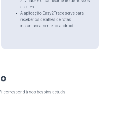
atividade e o conhecimento de nossos
clientes
A aplicação Easy2Trace serve para
receber os detalhes de rotas
instantaneamente no android.
Go
fil correspond à nos besoins actuels.