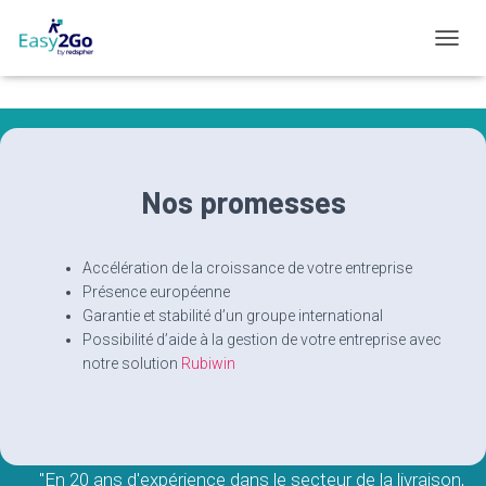
D
É
P
L
I
E
R
Nos promesses
L
A
N
A
Accélération de la croissance de votre entreprise
V
Présence européenne
I
Garantie et stabilité d’un groupe international
G
Possibilité d’aide à la gestion de votre entreprise avec
A
notre solution
Rubiwin
T
I
O
N
"En 20 ans d'expérience dans le secteur de la livraison,